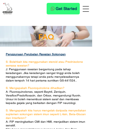
Get Started
FAQ
Penggunaan Perubatan Rawatan Sokongan
S: Bolehkah kita menggunakan steroid atau Prednisolone
semasa rawatan?
J: Penggunaan rawatan bergantung pada tahap
keradangan. Jika keradangan sangat tinggi anda boleh
menggunakannya tetapi anda perlu menyelesaikannya
dalam tempoh 14 hari pertama suntikan GS-441524..
S: Mengapakah Fluoroquinolone dihadkan?
A: Fluoroquinolones, seperti Baytril, Zeniquin,
Veraflox/Pradofloxacin, dan Orbax, mengandungi fluorin.
Unsur ini boleh menembusi sistem saraf dan membawa
kepada gejala yang berkaitan dengan FIP neurologi.
S: Mengapakah kita harus mengelak daripada menyediakan
suplemen sokongan sistem imun seperti L-lisin, Beta-Glucan
dan Interferon?
A: FIP meningkatkan CMI dan HMI, menjadikan sistem imun
sensitif.