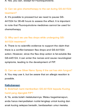
A: Yes, you can, except for Fluoroquinolone.
Q: Can we give chemotherapy to the cat during GS-441524
treatment?
A: It's possible to proceed but we need to pause GS-
441524 for 36-48 hours to assess the effect. It is important
to note that Fluoroquinolone medicines cannot be used for
chemotherapy.
Q: Why can't we use flea drops while undergoing GS-
441524 treatment?
A: There is no scientific evidence to support the claim that
there is a conflict between flea drops and GS-441524
action. However, since the flea drop action is fat-soluble like
GS-445124, it can enter the nerves and cause neurological
symptoms, leading to the development of FIP.
Q: Can we use Silver Nano Spray if the cat has skin fungus?
A: You may use it, but be aware that an allergic reaction is
possible.
Keibubapaan
S: Bolehkah kami memberikan GS-441524 kepada Kucing
hamil yang dijangkiti FIP?
A: Ya, anda boleh melakukannya. Walau bagaimanapun,
anda harus menyediakan nutrisi lengkap untuk kucing dan
anak kucing selepas bersalin, berdasarkan umur mereka.