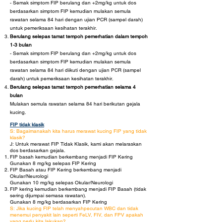
- Semak simptom FIP berulang dan +2mg/kg untuk dos
berdasarkan simptom FIP kemudian mulakan semula
rawatan selama 84 hari dengan ujian PCR (sampel darah)
untuk pemeriksaan kesihatan terakhir.
Berulang selepas tamat tempoh pemerhatian dalam tempoh
1-3 bulan
- Semak simptom FIP berulang dan +2mg/kg untuk dos
berdasarkan simptom FIP kemudian mulakan semula
rawatan selama 84 hari diikuti dengan ujian PCR (sampel
darah) untuk pemeriksaan kesihatan terakhir.
Berulang selepas tamat tempoh pemerhatian selama 4
bulan
Mulakan semula rawatan selama 84 hari berikutan gejala
kucing.
FIP tidak klasik
S: Bagaimanakah kita harus merawat kucing FIP yang tidak
klasik?
J: Untuk merawat FIP Tidak Klasik, kami akan melaraskan
dos berdasarkan gejala.
FIP basah kemudian berkembang menjadi FIP Kering
Gunakan 8 mg/kg selepas FIP Kering
FIP Basah atau FIP Kering berkembang menjadi
Okular/Neurologi
Gunakan 10 mg/kg selepas Okular/Neurologi
FIP kering kemudian berkembang menjadi FIP Basah (tidak
sering dijumpai semasa rawatan).
Gunakan 8 mg/kg berdasarkan FIP Kering
S: Jika kucing FIP telah menyahpecutan WBC dan tidak
menemui penyakit lain seperti FeLV, FIV, dan FPV apakah
yang perlu kita lakukan?