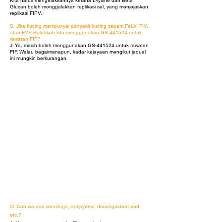
Kita harus mengelakkannya kerana L-lysine dan Beta
Glucan boleh menggalakkan replikasi sel, yang menjejaskan
replikasi FIPV.
S: Jika kucing mempunyai penyakit kucing seperti FeLV, FIV,
atau FVP. Bolehkah kita menggunakan GS-441524 untuk
rawatan FIP?
J: Ya, masih boleh menggunakan GS-441524 untuk rawatan
FIP. Walau bagaimanapun, kadar kejayaan mengikut jadual
ini mungkin berkurangan.
Q: Can we use vermifuge, antipyretic, decongestant and
etc.?