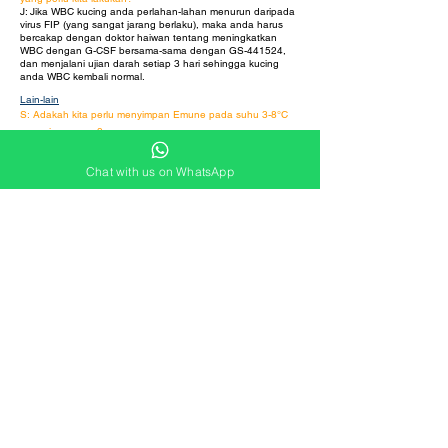
J:
Jika WBC kucing anda perlahan-lahan menurun daripada
virus FIP (yang sangat jarang berlaku), maka anda harus
bercakap dengan doktor haiwan tentang meningkatkan
WBC dengan G-CSF bersama-sama dengan GS-441524,
dan menjalani ujian darah setiap 3 hari sehingga kucing
anda WBC kembali normal.
Lain-lain
S: Adakah kita perlu menyimpan Emune pada suhu 3-8°C
sepanjang masa?
A: Tak perlu risau kalau terlupa simpan dalam peti ais. Ia
boleh disimpan pada suhu di bawah 45 ℃ selama beberapa
Chat with us on WhatsApp
hari.
S: Bolehkah kita menukar masa suntikan?
A: Ya, anda boleh. Tetapi sila pastikan masa suntikan
sekurang-kurangnya (+ - 2 jam) daripada masa suntikan
sedia ada.
S: Jika saya tidak mempunyai Emune yang mencukupi
untuk suntikan apakah yang boleh saya lakukan?
A: Terdapat 2 penyelesaian untuk situasi ini
1. Ada sedikit ubat yang tinggal. Beli semula secepat
mungkin dan bahagikan ubat untuk suntikan harian
sehingga anda menerima botol baru.
2. Jika anda menghabiskan semua ubat. Beli semula
secepat mungkin, kemudian teruskan suntikan dan tidak
perlu memulakan semula tarikh suntikan hingga hari 1.
S: Bolehkah kita menukar kepekatan semasa rawatan?
A: Ya, anda boleh. Tetapi anda perlu mengira dos dengan