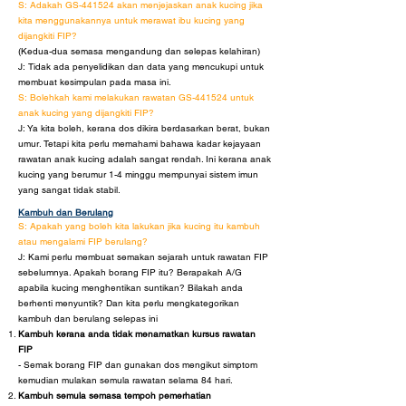
S: Adakah GS-441524 akan menjejaskan anak kucing jika
kita menggunakannya untuk merawat ibu kucing yang
dijangkiti FIP?
(Kedua-dua semasa mengandung dan selepas kelahiran)
J: Tidak ada penyelidikan dan data yang mencukupi untuk
membuat kesimpulan pada masa ini.
S: Bolehkah kami melakukan rawatan GS-441524 untuk
anak kucing yang dijangkiti FIP?
J: Ya kita boleh, kerana dos dikira berdasarkan berat, bukan
umur. Tetapi kita perlu memahami bahawa kadar kejayaan
rawatan anak kucing adalah sangat rendah. Ini kerana anak
kucing yang berumur 1-4 minggu mempunyai sistem imun
yang sangat tidak stabil.
Kambuh dan Berulang
S: Apakah yang boleh kita lakukan jika kucing itu kambuh
atau mengalami FIP berulang?
J: Kami perlu membuat semakan sejarah untuk rawatan FIP
sebelumnya. Apakah borang FIP itu? Berapakah A/G
apabila kucing menghentikan suntikan? Bilakah anda
berhenti menyuntik? Dan kita perlu mengkategorikan
kambuh dan berulang selepas ini
Kambuh kerana anda tidak menamatkan kursus rawatan
FIP
- Semak borang FIP dan gunakan dos mengikut simptom
kemudian mulakan semula rawatan selama 84 hari.
Kambuh semula semasa tempoh pemerhatian